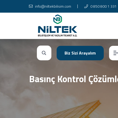
info@niltekbilisim.com
0 850 800 1 331
Biz Sizi Arayalım
Basınç Kontrol Çözüml