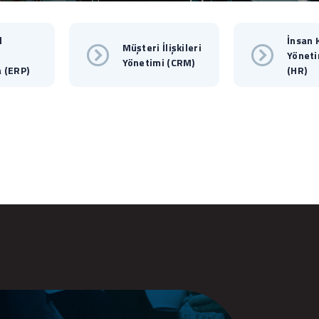
l
İnsan 
Müşteri İlişkileri
Yöneti
Yönetimi (CRM)
 (ERP)
(HR)