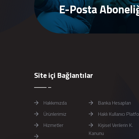
E-Posta Aboneli
Site içi Bağlantılar
Hakkımızda
Banka Hesapları
Ürünlerimiz
Haklı Kullanıcı Platf
Hizmetler
Kişisel Verilerin K.
Kanunu