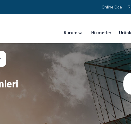
Online Öde
R
Kurumsal
Hizmetler
Ürünl
leri