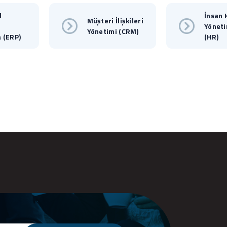
l
İnsan 
Müşteri İlişkileri
Yöneti
Yönetimi (CRM)
 (ERP)
(HR)