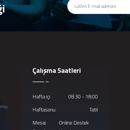
ği
Çalışma Saatleri
Hafta içi
08.30 - 18:00
ormu
Haftasonu
Tatil
Mesai
Online Destek