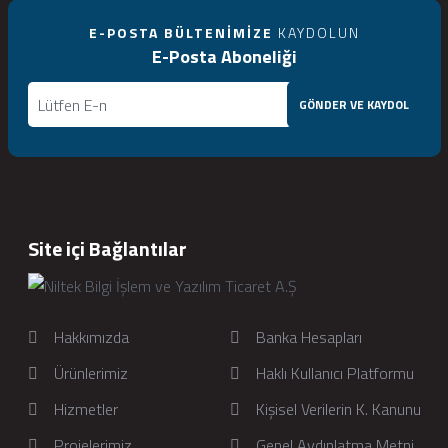
E-POSTA BÜLTENIMIZE
KAYDOLUN
E-Posta Aboneliği
GÖNDER VE KAYDOL
Site içi Bağlantılar
Hakkımızda
Banka Hesapları
Ürünlerimiz
Haklı Kullanıcı Platformu
Hizmetler
Kişisel Verilerin K. Kanunu
Projelerimiz
Genel Aydınlatma Metni