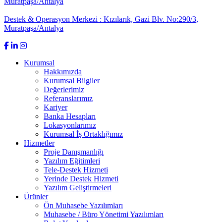
Muratpaşa/Antalya
Destek & Operasyon Merkezi : Kızılarık, Gazi Blv. No:290/3,
Muratpaşa/Antalya
Kurumsal
Hakkımızda
Kurumsal Bilgiler
Değerlerimiz
Referanslarımız
Kariyer
Banka Hesapları
Lokasyonlarımız
Kurumsal İş Ortaklığımız
Hizmetler
Proje Danışmanlığı
Yazılım Eğitimleri
Tele-Destek Hizmeti
Yerinde Destek Hizmeti
Yazılım Geliştirmeleri
Ürünler
Ön Muhasebe Yazılımları
Muhasebe / Büro Yönetimi Yazılımları