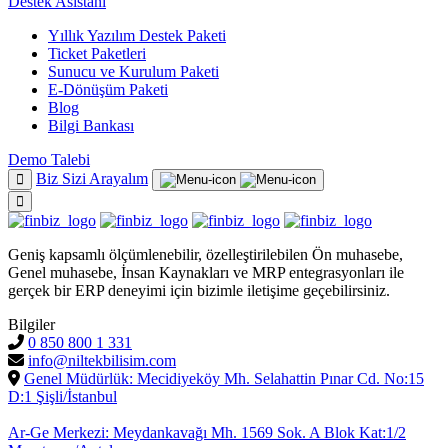
Destek Asistanı
Yıllık Yazılım Destek Paketi
Ticket Paketleri
Sunucu ve Kurulum Paketi
E-Dönüşüm Paketi
Blog
Bilgi Bankası
Demo Talebi
Biz Sizi Arayalım
Geniş kapsamlı ölçümlenebilir, özelleştirilebilen Ön muhasebe,
Genel muhasebe, İnsan Kaynakları ve MRP entegrasyonları ile
gerçek bir ERP deneyimi için bizimle iletişime geçebilirsiniz.
Bilgiler
0 850 800 1 331
info@niltekbilisim.com
Genel Müdürlük: Mecidiyeköy Mh. Selahattin Pınar Cd. No:15
D:1 Şişli/İstanbul
Ar-Ge Merkezi: Meydankavağı Mh. 1569 Sok. A Blok Kat:1/2