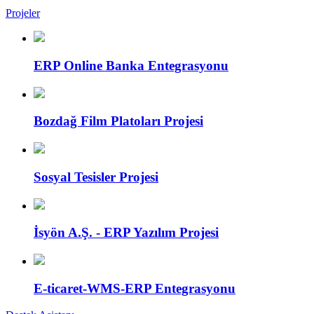
Projeler
ERP Online Banka Entegrasyonu
Bozdağ Film Platoları Projesi
Sosyal Tesisler Projesi
İsyön A.Ş. - ERP Yazılım Projesi
E-ticaret-WMS-ERP Entegrasyonu