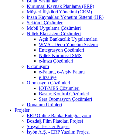
Bulut Yazılımlar
Kurumsal Kaynak Planlama (ERP)
Müşteri İlişkileri Yönetimi (CRM)
İnsan Kaynakları Yönetim Sistemi (HR)
Sektörel Çözümler
Mobil Uygulama Çözümleri
Niltek Ekosistem Çözümleri
Açık Bankacılık Uygulamaları
WMS - Depo Yönetim Sistemi
Entegrasyon Çözümleri
Niltek Kurumsal SMS
e-İmza Çözümleri
E-dönüşüm
e-Fatura, e-Arşiv Fatura
e-İrsaliye
Otomasyon Çözümleri
IOT/MES Çözümleri
Basınç Kontrol Çözümleri
Sera Otomasyon Çözümleri
Donanım Ürünleri
Projeler
ERP Online Banka Entegrasyonu
Bozdağ Film Platoları Projesi
Sosyal Tesisler Projesi
İsyön A.Ş. - ERP Yazılım Projesi