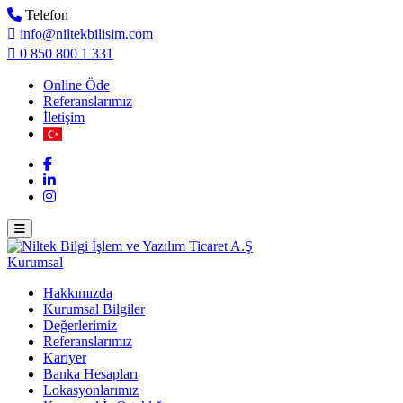
Telefon
info@niltekbilisim.com
0 850 800 1 331
Online Öde
Referanslarımız
İletişim
Kurumsal
Hakkımızda
Kurumsal Bilgiler
Değerlerimiz
Referanslarımız
Kariyer
Banka Hesapları
Lokasyonlarımız